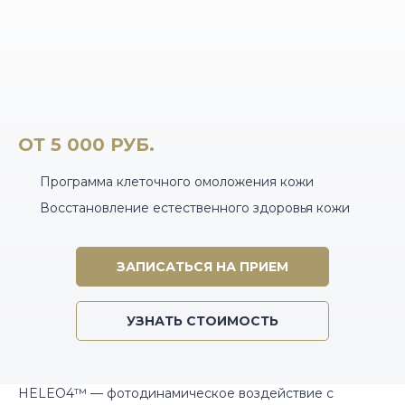
МИКРОИГОЛЬЧАТЫЙ RF-ЛИФТИНГ MORPHEUS 8
INMODE
ФОТОТЕРАПИЯ КОЖИ IPL LUMECCA INMODE
РАДИОВОЛНОВОЙ ЛИФТИНГ FORMA INMODE
АКВАПИЛИНГ AQUA PEEL
ОТ 5 000 РУБ.
УЛЬТРАФОНОФОРЕЗ
Программа клеточного омоложения кожи
Восстановление естественного здоровья кожи
МИКРОТОКОВАЯ ТЕРАПИЯ
ЗАПИСАТЬСЯ НА ПРИЕМ
УЗНАТЬ СТОИМОСТЬ
HELEO4™ — фотодинамическое воздействие с