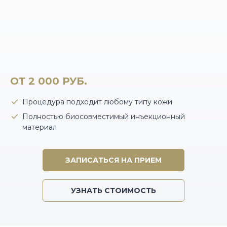
МЕЗОТЕРАПИЯ
НИТЕВОЙ ЛИФТИНГ
ПЛАЗМОТЕРАПИЯ
ОТ 2 000 РУБ.
РАДИЕСС
Процедура подходит любому типу кожи
PRP-ТЕРАПИЯ CORTEXIL
Полностью биосовместимый инъекционный
материал
ЗАПИСАТЬСЯ НА ПРИЕМ
УЗНАТЬ СТОИМОСТЬ